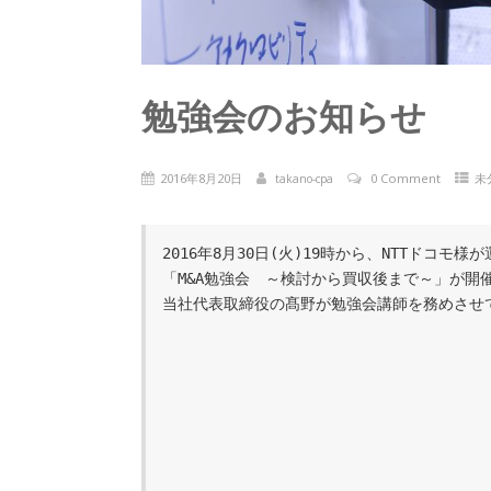
勉強会のお知らせ
2016年8月20日
0 Comment
未
takano-cpa
2016年8月30日(火)19時から、NTTドコ
「M&A勉強会　～検討から買収後まで～」が開催
当社代表取締役の髙野が勉強会講師を務めさせて