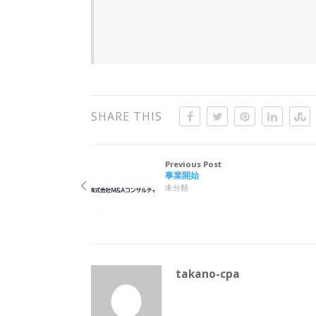
SHARE THIS
Previous Post
事業開始
未分類
takano-cpa